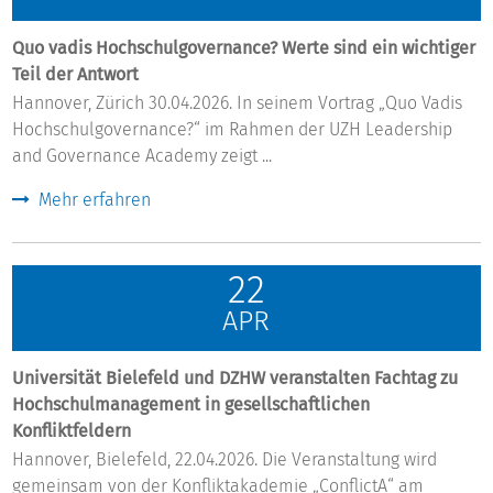
Quo vadis Hochschulgovernance? Werte sind ein wichtiger
Teil der Antwort
Hannover, Zürich 30.04.2026. In seinem Vortrag „Quo Vadis
Hochschulgovernance?“ im Rahmen der UZH Leadership
and Governance Academy zeigt ...
Mehr erfahren
22
APR
Universität Bielefeld und DZHW veranstalten Fachtag zu
Hochschulmanagement in gesellschaftlichen
Konfliktfeldern
Hannover, Bielefeld, 22.04.2026. Die Veranstaltung wird
gemeinsam von der Konfliktakademie „ConflictA“ am