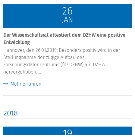
26
JAN
Der Wissenschaftsrat attestiert dem DZHW eine positive
Entwicklung
Hannover, den 26.01.2019: Besonders positiv wird in der
Stellungnahme der zügige Aufbau des
Forschungsdatenzentrums (fdz.DZHW) am DZHW
hervorgehoben. ...
Mehr erfahren
2018
19