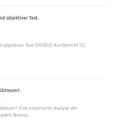
d objektiver Test.
objektiver Test.
(HISBUS-Kurzbericht 12).
Albtraum?.
.
lbtraum?
.
Eine empirische Analyse der
Baden: Nomos.