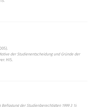
IS.
005).
Motive der Studienentscheidung und Gründe der
er: HIS.
n Befragung der Studienberechtigten 1999 3 ½