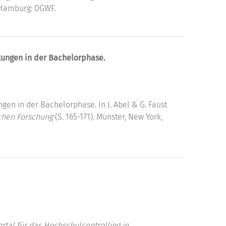
. Hamburg: DGWF.
rkungen in der Bachelorphase.
gen in der Bachelorphase. In J. Abel & G. Faust
schen Forschung
(S. 165-171). Münster, New York,
rtal für das Hochschulcontrolling in