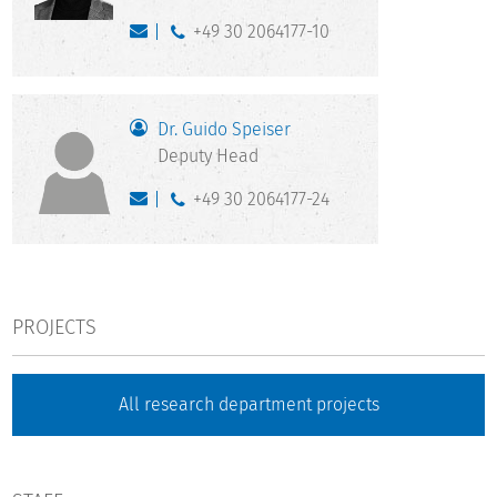
+49 30 2064177-10
Dr. Guido Speiser
Deputy Head
+49 30 2064177-24
PROJECTS
All research department projects