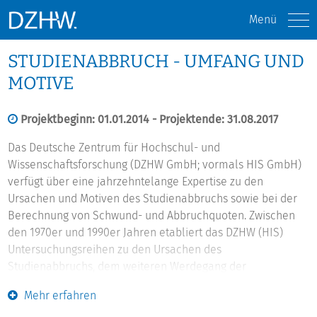
Menü
STUDIENABBRUCH - UMFANG UND
MOTIVE
Projektbeginn: 01.01.2014 - Projektende: 31.08.2017
Das Deutsche Zentrum für Hochschul- und
Wissenschaftsforschung (DZHW GmbH; vormals HIS GmbH)
verfügt über eine jahrzehntelange Expertise zu den
Ursachen und Motiven des Studienabbruchs sowie bei der
Berechnung von Schwund- und Abbruchquoten. Zwischen
den 1970er und 1990er Jahren etabliert das DZHW (HIS)
Untersuchungsreihen zu den Ursachen des
Studienabbruchs, dem weiteren Werdegang der
Abbrecher(innen) sowie geeigneten Maßnahmen zur
Mehr erfahren
Verminderung von Studienabbrüchen. Diese