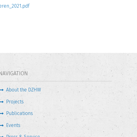
eren_2021.pdf
NAVIGATION
About the DZHW
Projects
Publications
Events
Press & Service