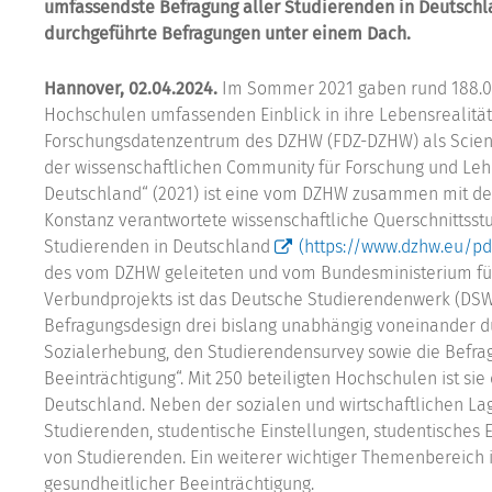
umfassendste Befragung aller Studierenden in Deutschla
durchgeführte Befragungen unter einem Dach.
Hannover, 02.04.2024.
Im Sommer 2021 gaben rund 188.000
Hochschulen umfassenden Einblick in ihre Lebensrealität
Forschungsdatenzentrum des DZHW (FDZ-DZHW) als Scientif
der wissenschaftlichen Community für Forschung und Lehr
Deutschland“ (2021) ist eine vom DZHW zusammen mit der
Konstanz verantwortete wissenschaftliche Querschnittsstu
Studierenden in Deutschland
(https://www.dzhw.eu/pd
des vom DZHW geleiteten und vom Bundesministerium für
Verbundprojekts ist das Deutsche Studierendenwerk (DSW)
Befragungsdesign drei bislang unabhängig voneinander d
Sozialerhebung, den Studierendensurvey sowie die Befrag
Beeinträchtigung“. Mit 250 beteiligten Hochschulen ist si
Deutschland. Neben der sozialen und wirtschaftlichen Lag
Studierenden, studentische Einstellungen, studentisches
von Studierenden. Ein weiterer wichtiger Themenbereich 
gesundheitlicher Beeinträchtigung.