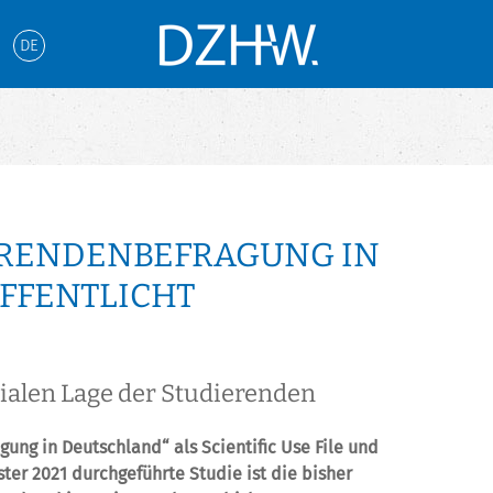
DE
IERENDENBEFRAGUNG IN
ÖFFENTLICHT
ialen Lage der Studierenden
gung in Deutschland“ als Scientific Use File und
er 2021 durchgeführte Studie ist die bisher