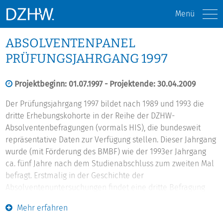
Menü
ABSOLVENTENPANEL
PRÜFUNGSJAHRGANG 1997
Projektbeginn: 01.07.1997 - Projektende: 30.04.2009
Der Prüfungsjahrgang 1997 bildet nach 1989 und 1993 die
dritte Erhebungskohorte in der Reihe der DZHW-
Absolventenbefragungen (vormals HIS), die bundesweit
repräsentative Daten zur Verfügung stellen. Dieser Jahrgang
wurde (mit Förderung des BMBF) wie der 1993er Jahrgang
ca. fünf Jahre nach dem Studienabschluss zum zweiten Mal
befragt. Erstmalig in der Geschichte der
Absolventenuntersuchungen findet eine dritte Befragung
statt. Diese erfolgt zehn Jahre nach dem Examen und hat im
Mehr erfahren
Sommer 2007 stattgefunden; im Frühjahr 2008 folgten nach