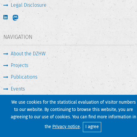
Legal Disclosure
NAVIGATION
About the DZHW
Projects
Publications
Events
Press & Service
We use cookies for the statistical evaluation of visitor numbers
to our website. By continuing to browse this website, you are
agreeing to our use of cookies. You can find more information in
Print page
Back to top
the
Privacy notice
.
I agree