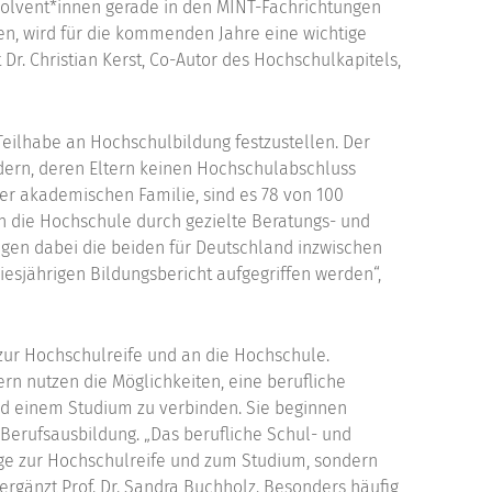
solvent*innen gerade in den MINT-Fachrichtungen
en, wird für die kommenden Jahre eine wichtige
Dr. Christian Kerst, Co-Autor des Hochschulkapitels,
Teilhabe an Hochschulbildung festzustellen. Der
ndern, deren Eltern keinen Hochschulabschluss
r akademischen Familie, sind es 78 von 100
in die Hochschule durch gezielte Beratungs- und
igen dabei die beiden für Deutschland inzwischen
iesjährigen Bildungsbericht aufgegriffen werden“,
zur Hochschulreife und an die Hochschule.
n nutzen die Möglichkeiten, eine berufliche
d einem Studium zu verbinden. Sie beginnen
Berufsausbildung. „Das berufliche Schul- und
ege zur Hochschulreife und zum Studium, sondern
 ergänzt Prof. Dr. Sandra Buchholz. Besonders häufig