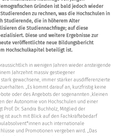
demografischen Gründen ist bald jedoch wieder
 Studierenden zu rechnen, was die Hochschulen in
ch Studierende, die in höherem Alter
sieren die Studiennachfrage; auf diese
zialisiert. Diese und weitere Ergebnisse zur
eute veröffentlichte neue Bildungsbericht
 Hochschulkapitel beteiligt ist.
raussichtlich in wenigen Jahren wieder ansteigende
inem Jahrzehnt massiv gestiegener
stark gewachsene, immer stärker ausdifferenzierte
zuerhalten. „Es kommt darauf an, kurzfristig keine
ebote oder des Angebots der sogenannten ‚kleinen
schen der Autonomie von Hochschulen und einer
 Prof. Dr. Sandra Buchholz, Mitglied der
g ist auch mit Blick auf den Fachkräftebedarf
ulabsolvent*innen auch internationale
schlüsse und Promotionen vergeben wird. „Das