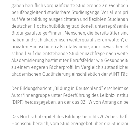
gehen beruflich vorqualifizierte Studierende an Fachhoch
berufsbegleitend studierbare Studiengänge. Vor allem pr
auf Weiterbildung ausgerichteten und flexiblen Studienan
deutschen Hochschulbildung traditionell unterrepräsentier
Bildungsaufsteiger*innen, Menschen, die bereits älter sind
haben und sich akademisch weiterqualifizieren wollen“, erlä
privaten Hochschulen als relativ neue, aber inzwischen 
schnell auf die entstehende Studiennachfrage nach weit
Akademisierung bestimmter Berufsfelder wie Gesundheitsw
zu einem engeren Fächerprofil im Vergleich zu staatliche
akademischen Qualifizierung einschließlich der MINT-F
Der Bildungsbericht „Bildung in Deutschland“ erscheint se
Autor*innengruppe unter Federführung des Leibniz-Institu
(DIPF) herausgegeben, an der das DZHW von Anfang an bet
Das Hochschulkapitel des Bildungsberichts 2024 beschäft
Hochschulbereich, vom Studienangebot über die Studienn