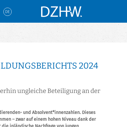
DE
ILDUNGSBERICHTS 2024
rhin ungleiche Beteiligung an der
dierenden- und Absolvent*innenzahlen. Dieses
ommen – zwar auf einem hohen Niveau dank der
r die inländische Nachfrage von jungen