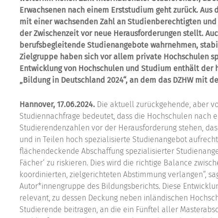
Erwachsenen nach einem Erststudium geht zurück. Aus 
mit einer wachsenden Zahl an Studienberechtigten und
der Zwischenzeit vor neue Herausforderungen stellt. Au
berufsbegleitende Studienangebote wahrnehmen, stabili
Zielgruppe haben sich vor allem private Hochschulen spe
Entwicklung von Hochschulen und Studium enthält der h
„Bildung in Deutschland 2024“, an dem das DZHW mit dem
Hannover, 17.06.2024.
Die aktuell zurückgehende, aber vo
Studiennachfrage bedeutet, dass die Hochschulen nach e
Studierendenzahlen vor der Herausforderung stehen, das 
und in Teilen hoch spezialisierte Studienangebot aufrecht
flächendeckende Abschaffung spezialisierter Studienang
Fächer‘ zu riskieren. Dies wird die richtige Balance zwi
koordinierten, zielgerichteten Abstimmung verlangen“, sagt
Autor*innengruppe des Bildungsberichts. Diese Entwicklun
relevant, zu dessen Deckung neben inländischen Hochsch
Studierende beitragen, an die ein Fünftel aller Masterab