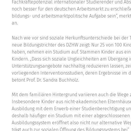
Fachkräftepotenzial internationaler Studierender und Ab
noch besser für den deutschen Arbeitsmarkt zu erschließ
bildungs- und arbeitsmarktpolitische Aufgabe sein“, merkt 
an.
Nach wie vor sind soziale Herkunftsunterschiede bei der 
neue Bildungstrichter des DZHW zeigt: Nur 25 von 100 Ki
haben, nehmen ein Studium auf. Stammen Kinder aus eine
Kindern. „Dass sich soziale Ungleichheiten am Übergang 
Unterstützungsangebote nachhaltig reduzieren lassen, ze
vorliegenden Interventionsstudien, deren Ergebnisse im d
betont Prof. Dr. Sandra Buchholz.
Mit dem familiären Hintergrund variieren auch die Wege 
Insbesondere Kinder aus nicht-akademischen Elternhäuser
Ausbildung mit dem Erwerb einer Studienberechtigung un
deshalb häufiger ein Studium mit einer abgeschlossenen 
Ausbildungssystem eröffnet also nicht nur alternative W
trägt auch zur sozialen Öffnung des Bildungssystems bei“,