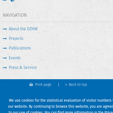
NAVIGATION
About the DZHW
Projects
Publications
Events
Press & Service
Print page
Back to top
We use cookies for the statistical evaluation of visitor numbers 
our website. By continuing to browse this website, you are agree
to our use of cookies. You can find more information in the
Priva