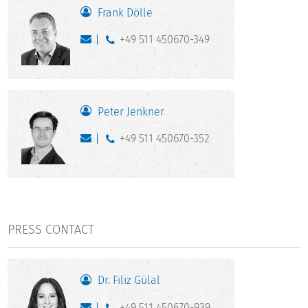
Frank Dölle
+49 511 450670-349
Peter Jenkner
+49 511 450670-352
PRESS CONTACT
Dr. Filiz Gülal
+49 511 450670-939