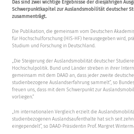
Das sind zwei wichtige Ergebnisse der diesjährigen Ausg
Schwerpunktkapitel zur Auslandsmobilität deutscher S
zusammenträgt.
Die Publikation, die gemeinsam vom Deutschen Akademis
für Hochschulforschung (HIS-HF) herausgegeben wird, präs
Studium und Forschung in Deutschland.
„Die Steigerung der Auslandsmobilität deutscher Studieren
Hochschulpolitik. Bund und Länder streben in ihrer Intern
gemeinsam mit dem DAAD an, dass jeder zweite deutsche
studienbezogene Auslandserfahrung sammelt“, so Bundesb
freuen uns, dass mit dem Schwerpunkt zur Auslandsmobilit
vorliegen.“
„Im internationalen Vergleich erzielt die Auslandsmobili
studienbezogenen Auslandsaufenthalte hat sich seit zehn
eingependelt“, so DAAD-Präsidentin Prof. Margret Winterm