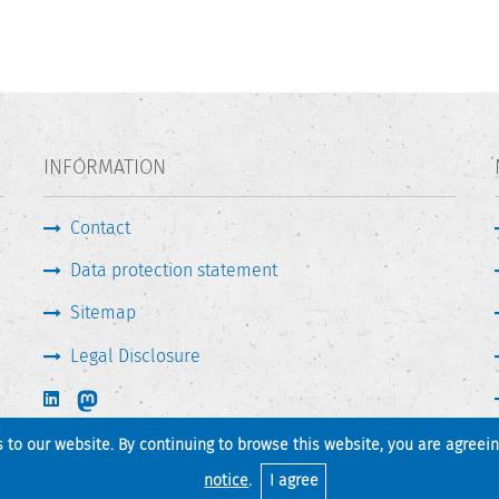
INFORMATION
Contact
Data protection statement
Sitemap
Legal Disclosure
s to our website. By continuing to browse this website, you are agreei
Print page
Back to top
notice
.
I agree