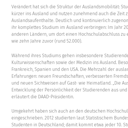
Verändert hat sich die Struktur der Auslandsmobilität: S
kürzer ins Ausland und nutzen zunehmend auch die Zeit 
Auslandsaufenthalte. Deutlich und kontinuierlich zugeno
ihr komplettes Studium im Ausland verbringen: Im Jahr 20
anderen Ländern, um dort einen Hochschulabschluss zu e
wie zehn Jahre zuvor (rund 52.000).
Während ihres Studiums gehen insbesondere Studierende 
Kulturwissenschaften sowie der Medizin ins Ausland. Beso
Frankreich, Spanien und den USA. Die Mehrzahl der ausl
Erfahrungen: neuen Freundschaften, verbesserten Fremds
und neuen Sichtweisen auf Gast- wie Heimatland. „Die Aus
Entwicklung der Persönlichkeit der Studierenden aus und 
erläutert die DAAD-Präsidentin.
Umgekehrt haben sich auch an den deutschen Hochschul
eingeschrieben. 2012 studierten laut Statistischem Bund
Studenten in Deutschland; damit kommt etwa jeder 10. St