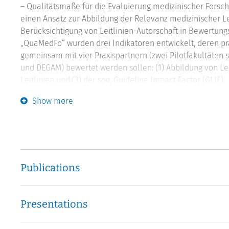
– Qualitätsmaße für die Evaluierung medizinischer Forschu
einen Ansatz zur Abbildung der Relevanz medizinischer Le
Berücksichtigung von Leitlinien-Autorschaft in Bewertu
„QuaMedFo“ wurden drei Indikatoren entwickelt, deren pr
gemeinsam mit vier Praxispartnern (zwei Pilotfakultäten
und DEGAM) bewertet werden sollen: (1) Abbildung von Leit
Leitlinien und (3) der sog. Guideline Impact Factor (GLIF).
Show more
Konkret soll geprüft werden, inwieweit bestehende Bewer
leistungsorientierte Mittelvergabeverfahren sowie Rekru
Indikatoren zum Leitlinienengagement und der Leitlinie
Dabei sollen auch Fragen der Akzeptanz und Praktikabilit
soll im Rahmen des Transferprojekts über die Erfassung d
Publications
allgemeinmedizinischen Themen forschenden Wissenschaft
testweise in bestehende Evaluierungsinstrumente der Einri
erfassende Leitlinienrelevanz von Forschung wird über de
Presentations
operationalisiert. Analog zum Journal Impact Factor (JIF),
Veröffentlichung in der wissenschaftlichen Community, gi
einer wissenschaftlichen Zeitschrift bei der Entwicklung vo