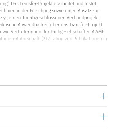
ng“. Das Transfer-Projekt erarbeitet und testet
itlinien in der Forschung sowie einen Ansatz zur
ngssystemen. Im abgeschlossenen Verbundprojekt
aktische Anwendbarkeit über das Transfer-Projekt
 sowie Vertreterinnen der Fachgesellschaften AWMF
linien-Autorschaft, (2) Zitation von Publikationen in
tungssysteme an Pilotfakultäten (insbesondere
tierungsverfahren) durch die Ergänzung von
nrelevanz von Forschung ergänzt werden können.
ät adressiert werden. Direktes Leitlinienengagement
er Autorschaft von zu onkologischen bzw.
ler*innen an den Pilotfakultäten erfasst und
chtungen integriert werden. Die indirekt zu
n entwickelten Guideline Impact Factor (GLIF)
 als Maß für die Sichtbarkeit und Resonanz einer
bt der GLIF an, welche praktische Resonanz Artikel
n Leitlinien finden.