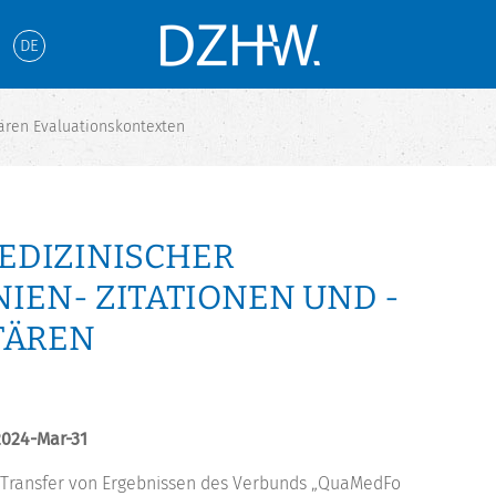
DE
tären Evaluationskontexten
EDIZINISCHER
IEN- ZITATIONEN UND -
TÄREN
 2024-Mar-31
 Transfer von Ergebnissen des Verbunds „QuaMedFo