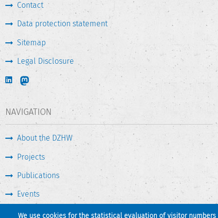
Contact
Data protection statement
Sitemap
Legal Disclosure
NAVIGATION
About the DZHW
Projects
Publications
Events
Press & Service
We use cookies for the statistical evaluation of visitor numbers