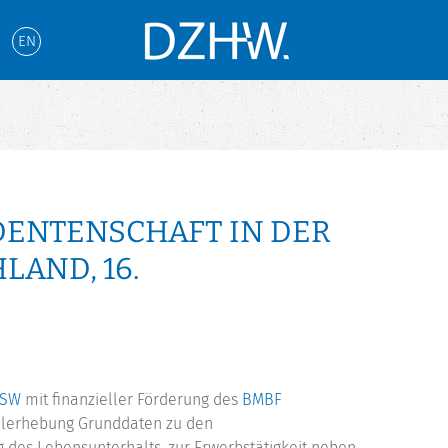
EN
UDENTENSCHAFT IN DER
AND, 16.
SW
mit finanzieller Förderung des
BMBF
ialerhebung Grunddaten zu den
 des Lebensunterhalts, zur Erwerbstätigkeit neben