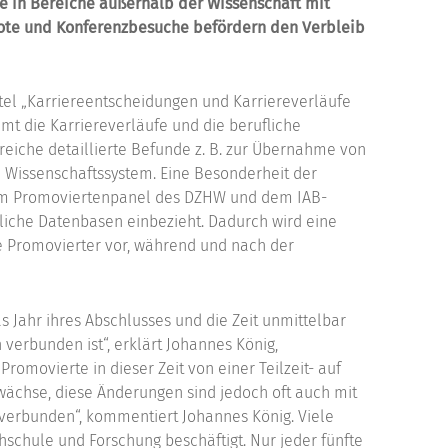
e in Bereiche außerhalb der Wissenschaft mit
note und Konferenzbesuche befördern den Verbleib
tel „Karriereentscheidungen und Karriereverläufe
mmt die Karriereverläufe und die berufliche
lreiche detaillierte Befunde z. B. zur Übernahme von
Wissenschaftssystem. Eine Besonderheit der
, dem Promoviertenpanel des DZHW und dem IAB-
iche Datenbasen einbezieht. Dadurch wird eine
e Promovierter vor, während und nach der
s Jahr ihres Abschlusses und die Zeit unmittelbar
verbunden ist“, erklärt Johannes König,
omovierte in dieser Zeit von einer Teilzeit- auf
wächse, diese Änderungen sind jedoch oft auch mit
t verbunden“, kommentiert Johannes König. Viele
chule und Forschung beschäftigt. Nur jeder fünfte