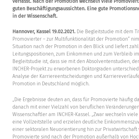
verfasst. Nach der Promotion wechseln viele Promoviert
guten Beschäftigungsaussichten. Eine gute Promotions
in der Wissenschaft.
Hannover, Kassel 19.02.2021.
Die Begleitstudie mit dem Ti
Promovierter – zur Multifunktionalität der Promotion“ ni
Situation nach der Promotion in den Blick und liefert zah
Leitungspositionen, zum Einkommen und zum Verbleib im 
Begleitstudie ist, dass sie mit den Absolventenstudien
INCHER-Projekt zu erworbenen Doktorgraden unterschiedl
Analyse der Karriereentscheidungen und Karriereverläuf
Promotion in Deutschland möglich.
„Die Ergebnisse deuten an, dass für Promovierte häufig da
danach mit einer Vielzahl von beruflichen Veränderungen 
Wissenschaftler am INCHER-Kassel. „Zwar wechseln viele Pr
eine Vollzeitstelle und erzielen deutliche Einkommenszu
einer sektoralen Neuorientierung hin zur Privatwirtschaf
Promovierte sind nach der Promotion außerhalb von Hochs