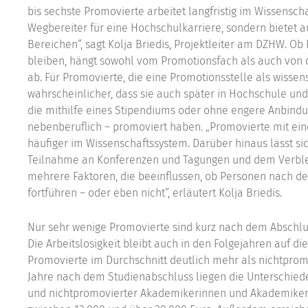
bis sechste Promovierte arbeitet langfristig im Wissenscha
Wegbereiter für eine Hochschulkarriere, sondern bietet 
Bereichen“, sagt Kolja Briedis, Projektleiter am DZHW. O
bleiben, hängt sowohl vom Promotionsfach als auch vo
ab. Für Promovierte, die eine Promotionsstelle als wissens
wahrscheinlicher, dass sie auch später in Hochschule und
die mithilfe eines Stipendiums oder ohne engere Anbind
nebenberuflich – promoviert haben. „Promovierte mit ei
häufiger im Wissenschaftssystem. Darüber hinaus lässt s
Teilnahme an Konferenzen und Tagungen und dem Verbleib
mehrere Faktoren, die beeinflussen, ob Personen nach de
fortführen – oder eben nicht“, erläutert Kolja Briedis.
Nur sehr wenige Promovierte sind kurz nach dem Abschluss
Die Arbeitslosigkeit bleibt auch in den Folgejahren auf 
Promovierte im Durchschnitt deutlich mehr als nichtpro
Jahre nach dem Studienabschluss liegen die Unterschie
und nichtpromovierter Akademikerinnen und Akademiker –