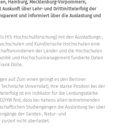
remen, Hamburg, Mecklenburg-Vorpommern,
 Auskunft über Lehr- und Drittmittelerfolg der
ansparent und informiert über die Auslastung und
als HIS-Hochschulforschung) mit den Ausstattungs-,
hhochschulen und Künstlerische Hochschulen eine
schaftsministerien der Länder und die Hochschulen
lpolitik und Hochschulmanagement fundierte Daten
Frank Dölle.
gen auf. Zum einen gelingt es den Berliner
Technische Universität), ihre starke Position bei der
lerfolg ist ein Indikator für die Leistungsstärke.
 DZHW fest, dass bei nahezu allen teilnehmenden
enschaftlichen Studiengängen die Auslastung bei über
iengänge der Geistes-, Natur- und
zurzeit nicht überlastet.