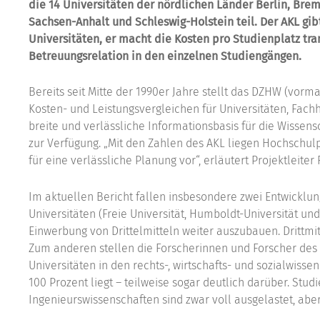
die 14 Universitäten der nördlichen Länder Berlin, B
Sachsen-Anhalt und Schleswig-Holstein teil. Der AKL gibt
Universitäten, er macht die Kosten pro Studienplatz tr
Betreuungsrelation in den einzelnen Studiengängen.
Bereits seit Mitte der 1990er Jahre stellt das DZHW (vorm
Kosten- und Leistungsvergleichen für Universitäten, Fac
breite und verlässliche Informationsbasis für die Wissen
zur Verfügung. „Mit den Zahlen des AKL liegen Hochschu
für eine verlässliche Planung vor“, erläutert Projektleiter 
Im aktuellen Bericht fallen insbesondere zwei Entwicklun
Universitäten (Freie Universität, Humboldt-Universität und 
Einwerbung von Drittelmitteln weiter auszubauen. Drittmitte
Zum anderen stellen die Forscherinnen und Forscher des
Universitäten in den rechts-, wirtschafts- und sozialwiss
100 Prozent liegt – teilweise sogar deutlich darüber. Stud
Ingenieurswissenschaften sind zwar voll ausgelastet, aber 