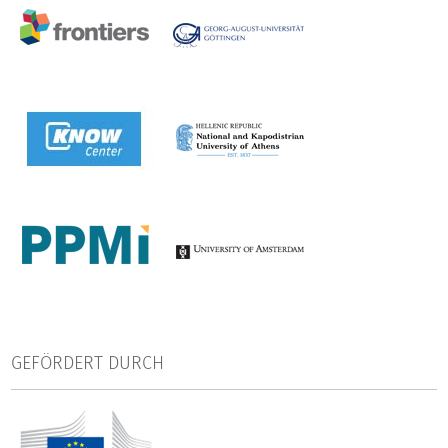
Bibliotheken, wissenschaftliche Verlage, sowie KMU im
Bereich der Public Policy Beratung.
Die anvisierten Ergebnisse des Projektes sind:
Neue Mechanismen und Prozesse für das Peer Review,
Neue Indikatoren,
Neue Methoden zur Dissemination von
Forschungsergebnissen,
sowie Policy Empfehlungen und eine „Roadmap“ für die
aufkommende Peer-Review- Landschaft zu entwickeln.
Das DZHW wird in diesem Projekt ein Arbeitspaket zum
GEFÖRDERT DURCH
Impact Assessment im Rahmen von Open Science leiten.
Ziel des Teilprojekts ist es, einen systematischen Überblick
über alternative Metriken zu erarbeiten, die Beziehungen