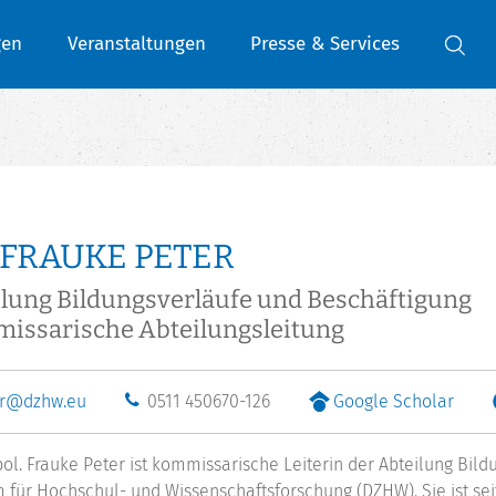
gen
Veranstaltungen
Presse & Services
 FRAUKE PETER
lung Bildungsverläufe und Beschäftigung
issarische Abteilungsleitung
er@dzhw.eu
0511 450670-126
Google Scholar
. pol. Frauke Peter ist kommissarische Leiterin der Abteilung B
 für Hochschul- und Wissenschaftsforschung (DZHW). Sie ist s