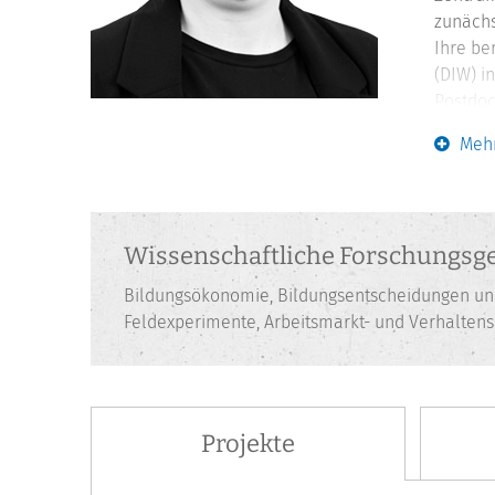
zunächst
Ihre be
(DIW) i
Postdoc
mehrere
Mehr
Dr. Fra
promovi
Wissenschaftliche Forschungsge
Bildungsökonomie, Bildungsentscheidungen und 
Feldexperimente, Arbeitsmarkt- und Verhalte
Projekte