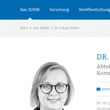
Das DZHW
Forschung
Veröffentlichun
Start
Das DZHW
Dr. Frauke Peter
DR.
Abtei
Komm
pet
Dr. rer
Zentrum