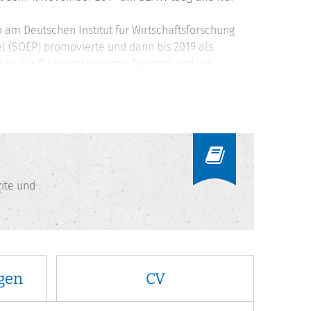
n am Deutschen Institut für Wirtschaftsforschung
el (SOEP) promovierte und dann bis 2019 als
 in der Bildungsökonomie forschte und u.a.
de 2013 an der Freien Universität Berlin
ite und
gen
CV