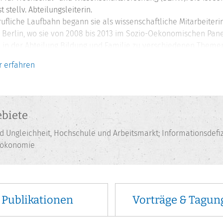
 stellv. Abteilungsleiterin.
rufliche Laufbahn begann sie als wissenschaftliche Mitarbeiteri
n Berlin, wo sie von 2008 bis 2013 im Sozio-Oekonomischen Pan
 in der Abteilung Bildung und Familie zu verschiedenen Themen
 Feldexperimente durchführte.
 erfahren
uke Peter studierte Economics (VWL) in Paris und London und wur
ert.
biete
Ungleichheit, Hochschule und Arbeitsmarkt; Informationsdefiz
nsökonomie
Publikationen
Vorträge & Tagun