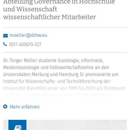
Abteilung Governance in Hochschule
und Wissenschaft
wissenschaftlicher Mitarbeiter
moeller@dzhw.eu
0511 450670-327
Dr. Torger Möller studierte Soziologie, Informatik,
Medizinsoziologie und Volkswirtschaftslehre an den
Universitäten Marburg und Hamburg. Er promovierte am
Institut für Wissenschafts- und Technikforschung der
Universität Bielefeld, wo er von 1999 bis 2003 als Doktorand
im DFG-Graduiertenkolleg und als wissenschaftlicher
Mitarbeiter tätig war. Zentrale Ergebnisse seiner Dissertation
Mehr erfahren
wurden mit dem zweiten Platz des Nachwuchspreises des
Instituts Mensch, Ethik und Wissenschaft ausgezeichnet. Von
2003 bis 2007 arbeitete er als wissenschaftlicher Mitarbeiter