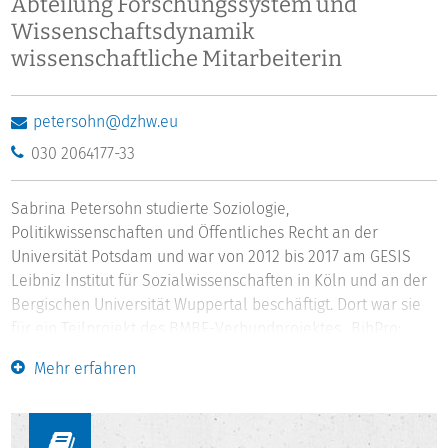
Abteilung Forschungssystem und
Wissenschaftsdynamik
wissenschaftliche Mitarbeiterin
petersohn@dzhw.eu
030 2064177-33
Sabrina Petersohn studierte Soziologie,
Politikwissenschaften und Öffentliches Recht an der
Universität Potsdam und war von 2012 bis 2017 am GESIS
Leibniz Institut für Sozialwissenschaften in Köln und an der
Bergischen Universität Wuppertal beschäftigt. Dort war sie
für ein Teilprojekt des BMBF-Verbundprojektes „BibPro:
Forschungsevaluation im Wandel: Die Institutionalisierung
Mehr erfahren
der Bibliometrie als interdisziplinäres Forschungsfeld und
professionelles Expertenfeld“ zuständig. Im Rahmen des
Projektes hat Sabrina Petersohn ihre Dissertation zum