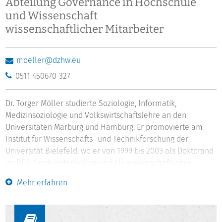
Abteilung Governance in Hochschule
und Wissenschaft
wissenschaftlicher Mitarbeiter
moeller@dzhw.eu
0511 450670-327
Dr. Torger Möller studierte Soziologie, Informatik,
Medizinsoziologie und Volkswirtschaftslehre an den
Universitäten Marburg und Hamburg. Er promovierte am
Institut für Wissenschafts- und Technikforschung der
Universität Bielefeld, wo er von 1999 bis 2003 als Doktorand
im DFG-Graduiertenkolleg und als wissenschaftlicher
Mitarbeiter tätig war. Zentrale Ergebnisse seiner Dissertation
Mehr erfahren
wurden mit dem zweiten Platz des Nachwuchspreises des
Instituts Mensch, Ethik und Wissenschaft ausgezeichnet. Von
2003 bis 2007 arbeitete er als wissenschaftlicher Mitarbeiter