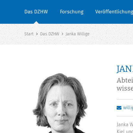
Das DZHW
Forschung
Veröffentlichun
Start
Das DZHW
Janka Willige
JAN
Abtei
wisse
will
Janka W
Kiel un