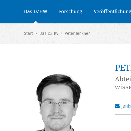
Das DZHW
Forschung
Veröffentlichun
Start
Das DZHW
Peter Jenkner
PET
Abte
wisse
jen