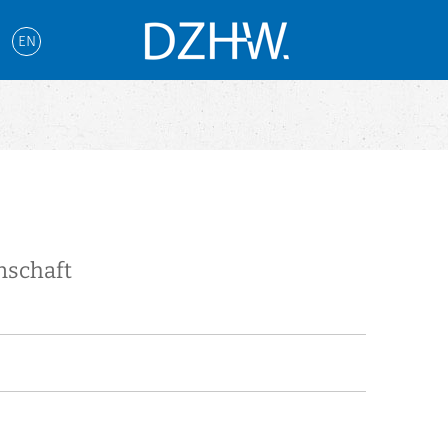
EN
nschaft