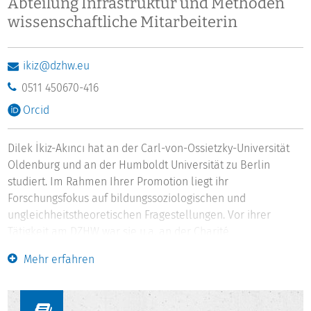
Abteilung Infrastruktur und Methoden
wissenschaftliche Mitarbeiterin
ikiz@dzhw.eu
0511 450670-416
Orcid
Dilek İkiz-Akıncı hat an der Carl-von-Ossietzky-Universität
Oldenburg und an der Humboldt Universität zu Berlin
studiert. Im Rahmen Ihrer Promotion liegt ihr
Forschungsfokus auf bildungssoziologischen und
ungleichheitstheoretischen Fragestellungen. Vor ihrer
Tätigkeit am DZHW war sie u.a. an der Charité
Universitätsmedizin Berlin im Bereich der qualitativen
Mehr erfahren
Sozialforschung tätig. Seit März 2018 ist Dilek İkiz-Akıncı im
Forschungsdatenzentrum (FDZ) für qualitative
Datenbestände zuständig.