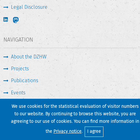
Legal Disclosure
NAVIGATION
About the DZHW
Projects
Publications
Events
Press & Service
We use cookies for the statistical evaluation of visitor numbers
to our website. By continuing to browse this website, you are
agreeing to our use of cookies. You can find more information in
Print page
Back to top
the
Privacy notice
.
I agree