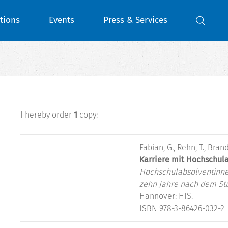
tions
Events
Press & Services
I hereby order
1
copy:
Fabian, G., Rehn, T., Brandt
Karriere mit Hochschul
Hochschulabsolventinne
zehn Jahre nach dem St
Hannover: HIS.
ISBN 978-3-86426-032-2