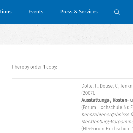
tions
Events
Press & Services
I hereby order
1
copy:
Dölle, F., Deuse, C., Jenk
(2007).
Ausstattungs-, Kosten- 
(Forum Hochschule Nr. F
Kennzahlenergebnisse fü
Mecklenburg-Vorpommern
(HIS:Forum Hochschule 1