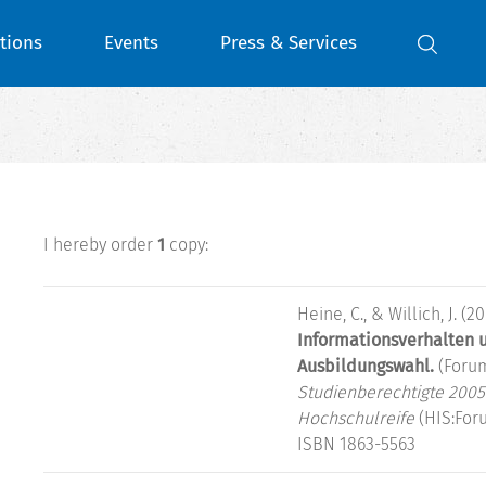
tions
Events
Press & Services
I hereby order
1
copy:
Heine, C., & Willich, J. (20
Informationsverhalten 
Ausbildungswahl.
(Forum
Studienberechtigte 2005
Hochschulreife
(HIS:For
ISBN 1863-5563