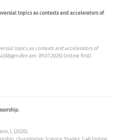
oversial topics as contexts and accelerators of
ersial topics as contexts and accelerators of
(Abgerufen am: 09.07.2026) (online first).
ssorship.
nn, J. (2026).
orship.
Quantitative Science Studies
, 1-46 (online