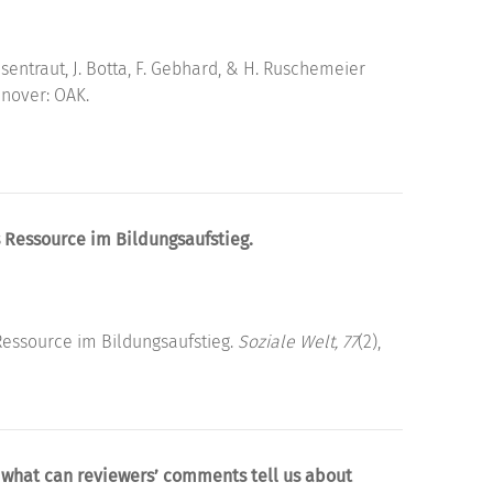
sentraut, J. Botta, F. Gebhard, & H. Ruschemeier
nnover: OAK.
s Ressource im Bildungsaufstieg.
Ressource im Bildungsaufstieg.
Soziale Welt, 77
(2),
: what can reviewers’ comments tell us about