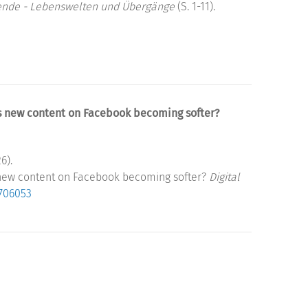
rende - Lebenswelten und Übergänge
(S. 1-11).
Is new content on Facebook becoming softer?
6).
s new content on Facebook becoming softer?
Digital
2706053