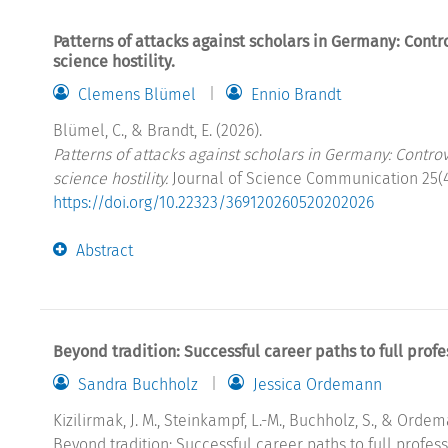
Patterns of attacks against scholars in Germany: Contr
science hostility.
Clemens Blümel
Ennio Brandt
Blümel, C., & Brandt, E. (2026).
Patterns of attacks against scholars in Germany: Controv
science hostility.
Journal of Science Communication 25(4).
https://doi.org/10.22323/369120260520202026
Abstract
Beyond tradition: Successful career paths to full profe
Sandra Buchholz
Jessica Ordemann
Kizilirmak, J. M., Steinkampf, L.-M., Buchholz, S., & Ordema
Beyond tradition: Successful career paths to full profess