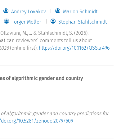
Andrey Lovakov
Marion Schmidt
Torger Möller
Stephan Stahlschmidt
ttaviani, M., ... & Stahlschmidt, S. (2026).
what can reviewers’ comments tell us about
2026
(online first).
https://doi.org/10.1162/QSS.a.496
ies of algorithmic gender and country
s of algorithmic gender and country predictions for
//doi.org/10.5281/zenodo.20797609