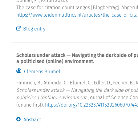
Donner, P. (16. Juli 2026).
The case for citation count ranges [Blogbeitrag]. Abgeru
https://www.leidenmadtrics.nl/articles/the-case-of-cit
Blog entry
Scholars under attack — Navigating the dark side of
a politicised (online) environment.
Clemens Blümel
Fähnrich, B., Almeida, C., Blümel, C., Edler, D., Fecher, B.
Scholars under attack — Navigating the dark side of p
politicised (online) environment.
Journal of Science Com
(online first).
https://doi.org/10.22323/4115202606070744
Abstract