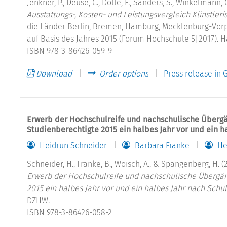
Jenkner, P., Deuse, C., Dölle, F., Sanders, S., Winkelmann, G
Ausstattungs-, Kosten- und Leistungsvergleich Künstler
die Länder Berlin, Bremen, Hamburg, Mecklenburg-Vor
auf Basis des Jahres 2015 (Forum Hochschule 5|2017). 
ISBN 978-3-86426-059-9
Download
Order options
Press release in
Erwerb der Hochschulreife und nachschulische Überg
Studienberechtigte 2015 ein halbes Jahr vor und ein h
Heidrun Schneider
Barbara Franke
He
Schneider, H., Franke, B., Woisch, A., & Spangenberg, H. (2
Erwerb der Hochschulreife und nachschulische Übergän
2015 ein halbes Jahr vor und ein halbes Jahr nach Schu
DZHW.
ISBN 978-3-86426-058-2