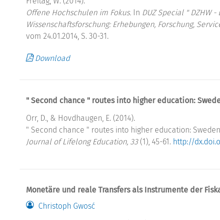
Freitag, W. (2014).
Offene Hochschulen im Fokus.
In
DUZ Special " DZHW -
Wissenschaftsforschung: Erhebungen, Forschung, Servic
vom 24.01.2014, S. 30-31.
Download
" Second chance " routes into higher education: Sw
Orr, D., & Hovdhaugen, E. (2014).
" Second chance " routes into higher education: Swe
Journal of Lifelong Education, 33
(1), 45-61.
http://dx.doi
Monetäre und reale Transfers als Instrumente der Fiska
Christoph Gwosć