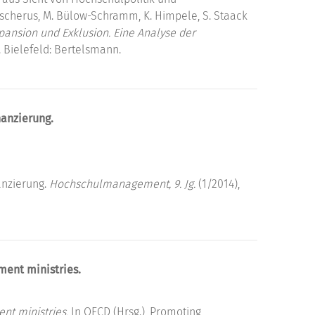
scherus, M. Bülow-Schramm, K. Himpele, S. Staack
ansion und Exklusion. Eine Analyse der
. Bielefeld: Bertelsmann.
nanzierung.
anzierung.
Hochschulmanagement, 9. Jg.
(1/2014),
ment ministries.
nt ministries.
In OECD (Hrsg.), Promoting