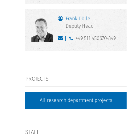
Frank Dölle
Deputy Head
+49 511 450670-349
PROJECTS
All research department projects
STAFF