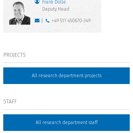
Frank Dölle
Deputy Head
+49 511 450670-349
PROJECTS
All research department projects
STAFF
All research department staff