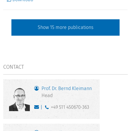
Show
15
more publications
CONTACT
Prof. Dr. Bernd Kleimann
Head
+49 511 450670-363